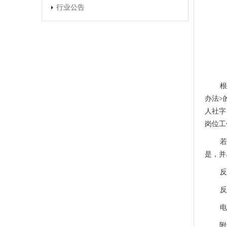
行业公告
根
办法
>
人社字
岗位
工
若
是，并
反
反
电
附