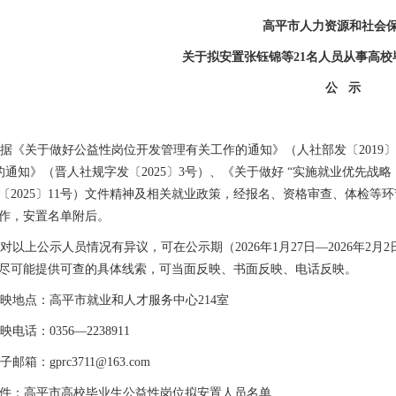
高平市人力资源和社会
关于拟安置
张钰锦等
21
名人员
从事
高校
公
示
据《
关于做好公益性岗位开发管理有关工作的通知
》（人社
部
发〔
2019
〕
的通知
》
（晋人社
规字
发
〔
20
25
〕
3
号）
、
《
关于做好
“实施就业优先战
略
〔
2025
〕
11
号
）
文件精神
及相关就业政策
，经报名、资格审查、体检等环
作
，
安置名单附后
。
对以上公示人员情况有异议，可在公示期（
202
6
年
1
月
27
日
—202
6
年
2
月
2
尽可能提供可查的具体线索，可当面反映、书面反映、电话反映。
映地点：高平市就业和人才服务中心
2
14
室
映电话：
0356—2
238911
子邮箱：
gprc3711@163.com
件：高平市高校毕业生公益性岗位拟安置人员名单