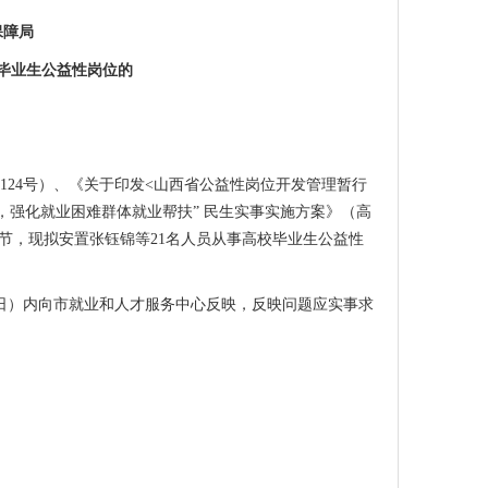
保障局
毕业生
公益性岗位的
124
号）
、
《
关于印发
<
山西省公益性岗位开发管理暂行
，强化就业困难群体就业帮扶
” 民生实事实施方案
》（
高
节，现拟安置
张钰锦等
21
名人员
从事
高校毕业生
公益性
日）内向市就业和人才服务中心反映，反映问题应实事求