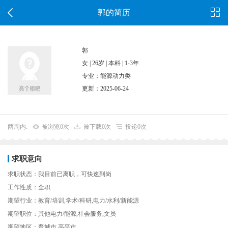
郭的简历
郭
女 | 26岁 | 本科 | 1-3年
专业：能源动力类
更新：2025-06-24
两周内:
被浏览0次
被下载0次
投递0次
求职意向
求职状态：我目前已离职，可快速到岗
工作性质：全职
期望行业：教育/培训,学术/科研,电力/水利/新能源
期望职位：其他电力/能源,社会服务,文员
期望地区：晋城市,高平市