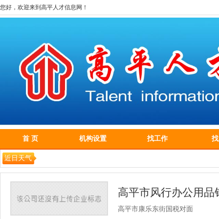
您好，欢迎来到高平人才信息网！
首 页
机构设置
找工作
找
近日天气
高平市风行办公用品
高平市康乐东街国税对面