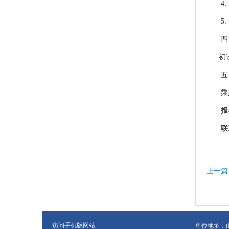
4
5
四
初
五
乘
报
联
上一篇
访问手机版网站
单位地址：