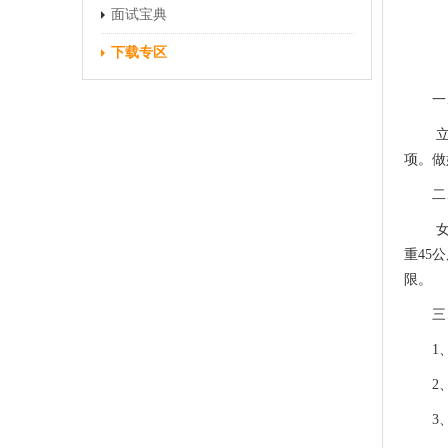
面试宝典
下载专区
一
项。做
二
重45
限。
三
1
2
3