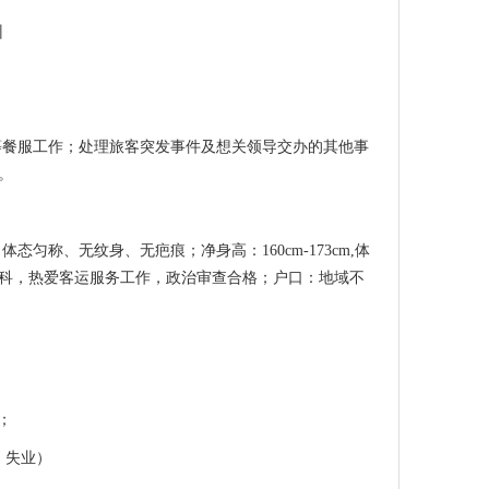
州
等餐服工作；处理旅客突发事件及想关领导交办的其他事
。
匀称、无纹身、无疤痕；净身高：160cm-173cm,体
前科，热爱客运服务工作，政治审查合格；户口：地域不
；
、失业）