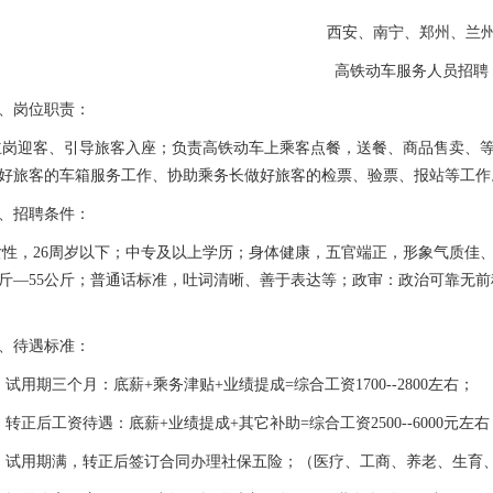
西安、南宁、郑州、兰
高铁动车服务人员招聘
、岗位职责：
立岗迎客、引导旅客入座；负责高铁动车上乘客点餐，送餐、商品售卖、
好旅客的车箱服务工作、协助乘务长做好旅客的检票、验票、报站等工作
、招聘条件：
女性，
26周岁以下；中专及以上学历；身体健康，五官端正，形象气质佳、体态
公斤—55公斤；普通话标准，吐词清晰、善于表达等；政审：政治可靠无
、待遇标准：
、试用期三个月：底薪+乘务津贴+业绩提成=综合工资1700--2800左右；
、转正后工资待遇：底薪+业绩提成+其它补助=综合工资2500--6000元左右
、试用期满，转正后签订合同办理社保五险；（医疗、工商、养老、生育