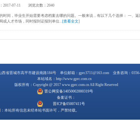
2017-07-11
浏览次数：2040
的时间，毕业生开始需要考虑档案去哪的问题。一般来说，有以下几个选择： 一、返
局或人才市场，同时报到证报到单位...
[查看全文]
山西省晋城市高平市建设南路184号
单位邮箱：
gprc3711@163.com
业务咨询：
0356
本站域名：
http://www.gprc.com.cn
版权所有：
Copyright @ 2017 www.gprc.com.cn All Right Reserved
晋公网安备14050002000319号
备案证书：
晋ICP备05007411号
明：
本站所有信息未经本站书面许可，严禁转载。